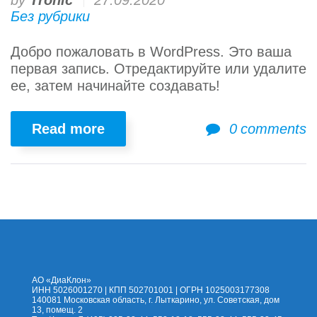
by
Tronic
27.09.2020
Сентябрь
Без рубрики
Добро пожаловать в WordPress. Это ваша
2020
первая запись. Отредактируйте или удалите
ее, затем начинайте создавать!
Read more
0
comments
На сайт
Каталог
Помощь
Доставка
Оплата
Контакты
Корзина
АО «ДиаКлон»
ИНН 5026001270 | КПП 502701001 | ОГРН 1025003177308
140081 Московская область, г. Лыткарино, ул. Советская, дом
13, помещ. 2