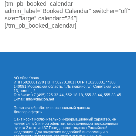
an
[tm_pb_booked_calendar
admin_label=”Booked Calendar” switcher=”off”
size=”large” calendar=”24″]
appointment
[/tm_pb_booked_calendar]
На сайт
Каталог
Помощь
Доставка
Оплата
Контакты
Корзина
АО «ДиаКлон»
ИНН 5026001270 | КПП 502701001 | ОГРН 1025003177308
140081 Московская область, г. Лыткарино, ул. Советская, дом
13, помещ. 2
Тел./Факс: +7 (495) 225-33-44, 552-18-18, 555-33-44, 555-33-45
E-mail:
info@diaclon.net
Политика обработки персональный данных
Договор оферты
Сайт носит исключительно информационный характер, не
является публичной офертой, определяемой положениями
пункта 2 статьи 437 Гражданского кодекса Российской
Федерации. Для получения подробной информации о