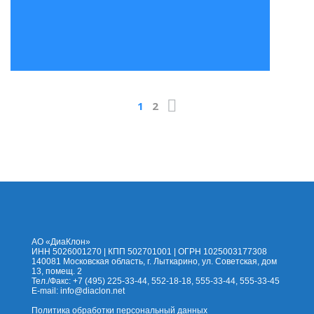
1
2
На сайт
Каталог
Помощь
Доставка
Оплата
Контакты
Корзина
АО «ДиаКлон»
ИНН 5026001270 | КПП 502701001 | ОГРН 1025003177308
140081 Московская область, г. Лыткарино, ул. Советская, дом
13, помещ. 2
Тел./Факс: +7 (495) 225-33-44, 552-18-18, 555-33-44, 555-33-45
E-mail:
info@diaclon.net
Политика обработки персональный данных