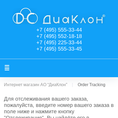
Skip
to
content
+7 (495) 555-33-44
+7 (495) 552-18-18
+7 (495) 225-33-44
+7 (495) 555-33-45
Интернет магазин АО “ДиаКлон”
|
Order Tracking
Order
Для отслеживания вашего заказа,
пожалуйста, введите номер вашего заказа в
поле ниже и нажмите кнопку
"Отслеживание". Вы найдёте его в