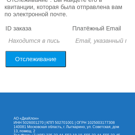
Tracking
квитанции, которая была отправлена вам
по электронной почте.
ID заказа
Платёжный Email
Отслеживание
На сайт
Каталог
Помощь
Доставка
Оплата
Контакты
Корзина
АО «ДиаКлон»
ИНН 5026001270 | КПП 502701001 | ОГРН 1025003177308
140081 Московская область, г. Лыткарино, ул. Советская, дом
13, помещ. 2