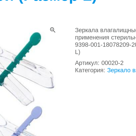
zoom_in
Зеркала влагалищны
применения стерильн
9398-001-18078209-2
L)
Артикул:
00020-2
Категория:
Зеркало в