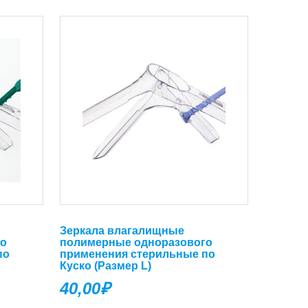
Зеркала влагалищные
го
полимерные одноразового
по
применения стерильные по
Куско (Размер L)
40,00
₽