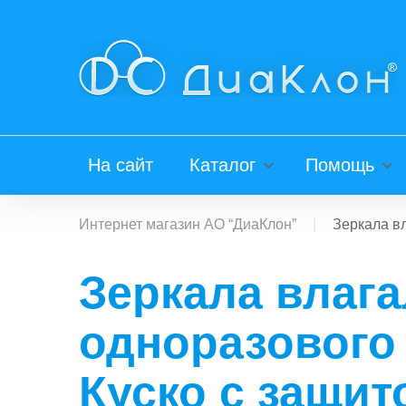
Skip
to
content
На сайт
Каталог
Помощь
Интернет магазин АО “ДиаКлон”
|
Зеркала в
Зеркала влаг
одноразового
Куско с защит