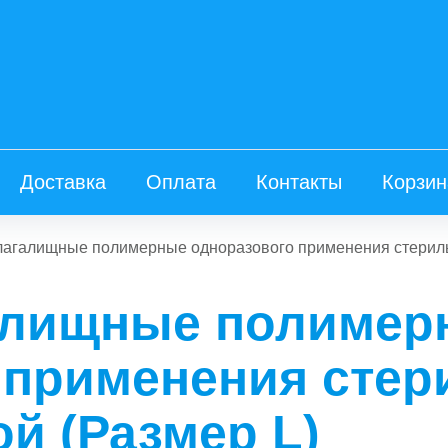
Доставка
Оплата
Контакты
Корзин
лагалищные полимерные одноразового применения стерильн
алищные полимер
 применения стер
ой (Размер L)